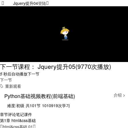
Jquery提升04
登陆
下一节课程： Jquery提升05
(9770次播放)
5
秒后自动播放下一节
下一节
重新观看
Python基础视频教程(前端基础)
介绍 >
难度:初级
共101节
1010919次学习
章节
评论
笔记
课件
第1章 html&css基础
html&css基础 01