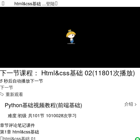
html&css基础 ...
登陆
下一节课程： Html&css基础 02
(11801次播放)
5
秒后自动播放下一节
下一节
重新观看
Python基础视频教程(前端基础)
介绍 >
难度:初级
共101节
1010028次学习
章节
评论
笔记
课件
第1章 html&css基础
html&css基础 01