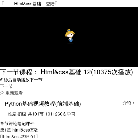
Html&css基础 ...
登陆
下一节课程： Html&css基础 12
(10375次播放)
5
秒后自动播放下一节
下一节
重新观看
Python基础视频教程(前端基础)
介绍 >
难度:初级
共101节
1011260次学习
章节
评论
笔记
课件
第1章 html&css基础
html&css基础 01