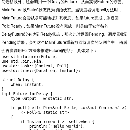
间迁移以外，还会调用一个Delay的Future，从而实现Future的嵌套。
MainFuture以State0状态做为初始状态。当调度器调用poll方法时，
MainFuture会尝试尽可能地提升其状态。如果future完成，则返回
Poll::Ready，如果MainFuture没有完成，则是由于它等待的
DelayFuture没有达到Ready状态，那么此时返回Pending。调度器收到
Pending结果，会将这个MainFuture重新放回待调度的队列当中，稍后
会再度调用Poll方法来推进Future的执行。具体如下：
use std::future::Future;

use std::pin::Pin;

usestd::task::{Context, Poll};

usestd::time::{Duration, Instant};

struct Delay {

    when: Instant,

}

impl Future forDelay {

    type Output = &'static str;

    fn poll(self: Pin<&mut Self>, cx:&mut Context<'_>)

        -> Poll<&'static str>

    {

        if Instant::now() >= self.when {

            println!("Hello world");
