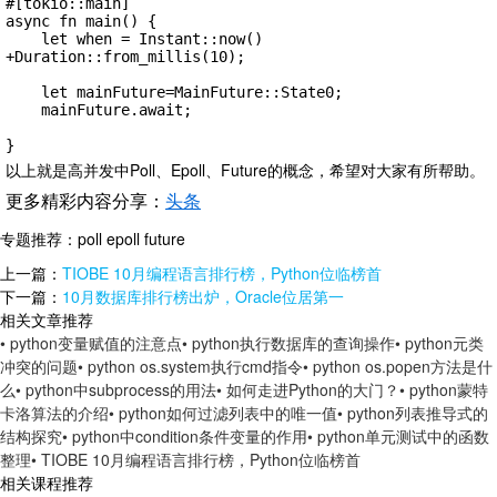
#[tokio::main]

async fn main() {

    let when = Instant::now() 
+Duration::from_millis(10);

    let mainFuture=MainFuture::State0;

    mainFuture.await;

}
以上就是高并发中Poll、Epoll、Future的概念，希望对大家有所帮助。
更多精彩内容分享：
头条
专题推荐：
poll epoll future
上一篇：
TIOBE 10月编程语言排行榜，Python位临榜首
下一篇：
10月数据库排行榜出炉，Oracle位居第一
相关文章推荐
• python变量赋值的注意点
• python执行数据库的查询操作
• python元类
冲突的问题
• python os.system执行cmd指令
• python os.popen方法是什
么
• python中subprocess的用法
• 如何走进Python的大门？
• python蒙特
卡洛算法的介绍
• python如何过滤列表中的唯一值
• python列表推导式的
结构探究
• python中condition条件变量的作用
• python单元测试中的函数
整理
• TIOBE 10月编程语言排行榜，Python位临榜首
相关课程推荐