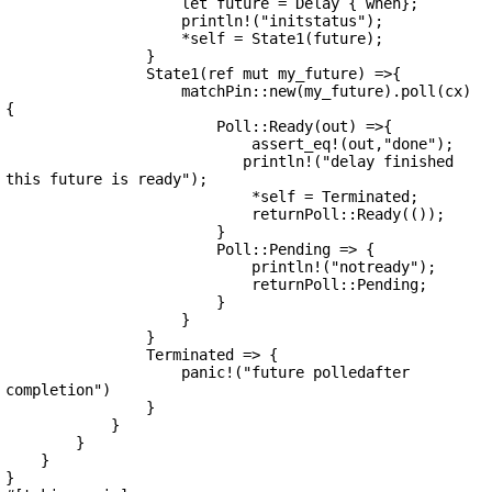
                    let future = Delay { when};

                    println!("initstatus");

                    *self = State1(future);

                }

                State1(ref mut my_future) =>{

                    matchPin::new(my_future).poll(cx) 
{

                        Poll::Ready(out) =>{

                            assert_eq!(out,"done");

                           println!("delay finished 
this future is ready");

                            *self = Terminated;

                            returnPoll::Ready(());

                        }

                        Poll::Pending => {

                            println!("notready");

                            returnPoll::Pending;

                        }

                    }

                }

                Terminated => {

                    panic!("future polledafter 
completion")

                }

            }

        }

    }

}
