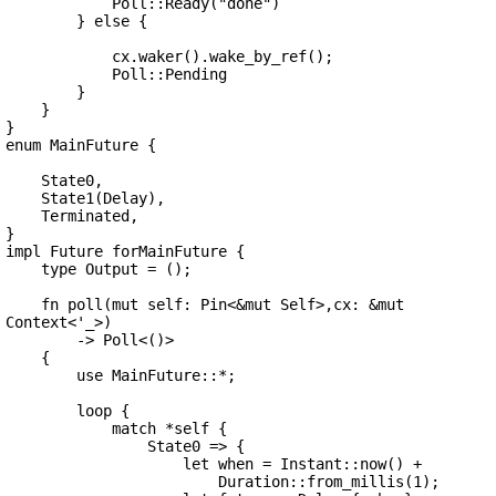
            Poll::Ready("done")

        } else {

            cx.waker().wake_by_ref();

            Poll::Pending

        }

    }

}

enum MainFuture {

    State0,

    State1(Delay),

    Terminated,

}

impl Future forMainFuture {

    type Output = ();

    fn poll(mut self: Pin<&mut Self>,cx: &mut 
Context<'_>)

        -> Poll<()>

    {

        use MainFuture::*;

        loop {

            match *self {

                State0 => {

                    let when = Instant::now() +

                        Duration::from_millis(1);
