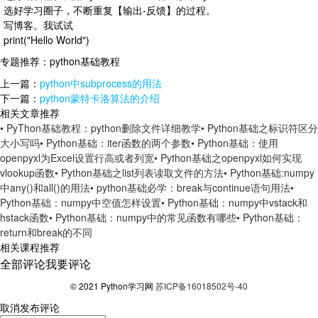
选好学习圈子，不断重复【输出-反馈】的过程。
写博客。我试试
print("Hello World")
专题推荐：
python基础教程
上一篇：
python中subprocess的用法
下一篇：
python蒙特卡洛算法的介绍
相关文章推荐
• PyThon基础教程：python删除文件详细教学
• Python基础之标识符区分
大小写吗
• Python基础：iter函数的两个参数
• Python基础：使用
openpyxl为Excel设置行高或者列宽
• Python基础之openpyxl如何实现
vlookup函数
• Python基础之list列表读取文件的方法
• Python基础:numpy
中any()和all()的用法
• python基础必学：break与continue语句用法
•
Python基础：numpy中空值怎样设置
• Python基础：numpy中vstack和
hstack函数
• Python基础：numpy中的常见函数有哪些
• Python基础：
return和break的不同
相关课程推荐
全部评论
我要评论
© 2021 Python学习网
苏ICP备16018502号-40
取消
发布评论