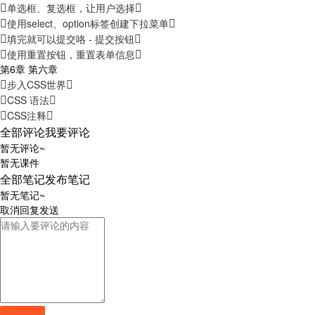
单选框、复选框，让用户选择
使用select、option标签创建下拉菜单
填完就可以提交咯 - 提交按钮
使用重置按钮，重置表单信息
第6章 第六章
步入CSS世界
CSS 语法
CSS注释
全部评论
我要评论
暂无评论~
暂无课件
全部笔记
发布笔记
暂无笔记~
取消
回复
发送