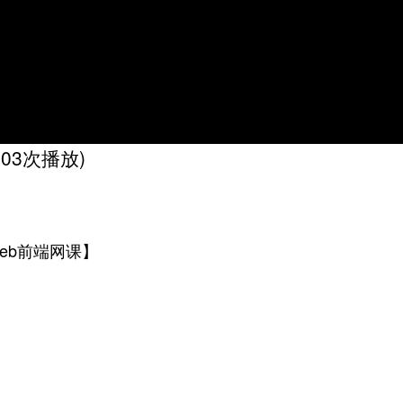
803次播放)
web前端网课】