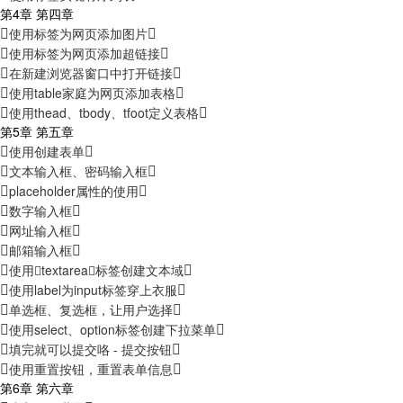
第4章 第四章
使用标签为网页添加图片
使用标签为网页添加超链接
在新建浏览器窗口中打开链接
使用table家庭为网页添加表格
使用thead、tbody、tfoot定义表格
第5章 第五章
使用创建表单
文本输入框、密码输入框
placeholder属性的使用
数字输入框
网址输入框
邮箱输入框
使用textarea标签创建文本域
使用label为input标签穿上衣服
单选框、复选框，让用户选择
使用select、option标签创建下拉菜单
填完就可以提交咯 - 提交按钮
使用重置按钮，重置表单信息
第6章 第六章