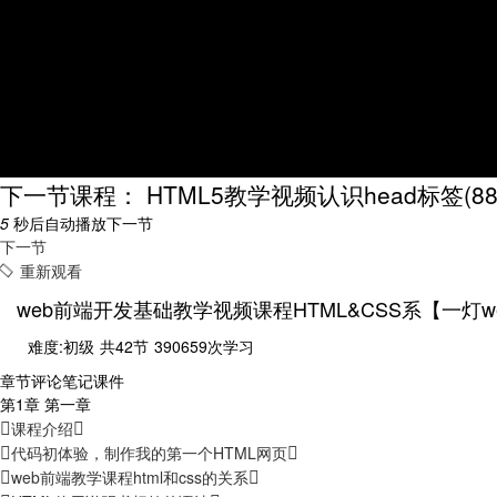
下一节课程： HTML5教学视频认识head标签
(8
5
秒后自动播放下一节
下一节
重新观看
web前端开发基础教学视频课程HTML&CSS系【一灯
难度:初级
共42节
390659次学习
章节
评论
笔记
课件
第1章 第一章
课程介绍
代码初体验，制作我的第一个HTML网页
web前端教学课程html和css的关系