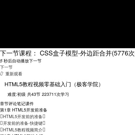
下一节课程： CSS盒子模型-外边距合并
(5776
5
秒后自动播放下一节
下一节
重新观看
HTML5教程视频零基础入门（极客学院）
难度:初级
共43节
223711次学习
章节
评论
笔记
课件
第1章 HTML5开发前准备
HTML5开发前的准备
开发前的准备-快捷键
HTML5教程视频简介