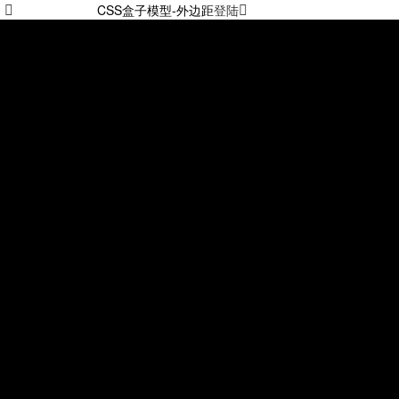
CSS盒子模型-外边距
登陆