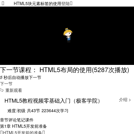
HTML5块元素标签的使用
登陆
下一节课程： HTML5布局的使用
(5287次播放)
5
秒后自动播放下一节
下一节
重新观看
HTML5教程视频零基础入门（极客学院）
介绍 >
难度:初级
共43节
223644次学习
章节
评论
笔记
课件
第1章 HTML5开发前准备
HTML5开发前的准备