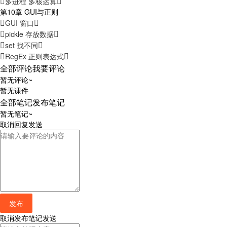
多进程 多核运算
第10章 GUI与正则
GUI 窗口
pickle 存放数据
set 找不同
RegEx 正则表达式
全部评论
我要评论
暂无评论~
暂无课件
全部笔记
发布笔记
暂无笔记~
取消
回复
发送
发布
取消
发布笔记
发送