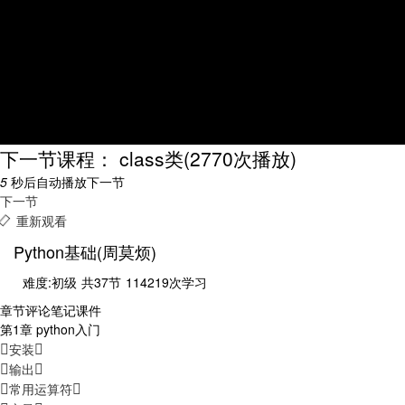
下一节课程： class类
(2770次播放)
5
秒后自动播放下一节
下一节
重新观看
Python基础(周莫烦)
难度:初级
共37节
114219次学习
章节
评论
笔记
课件
第1章 python入门
安装
输出
常用运算符