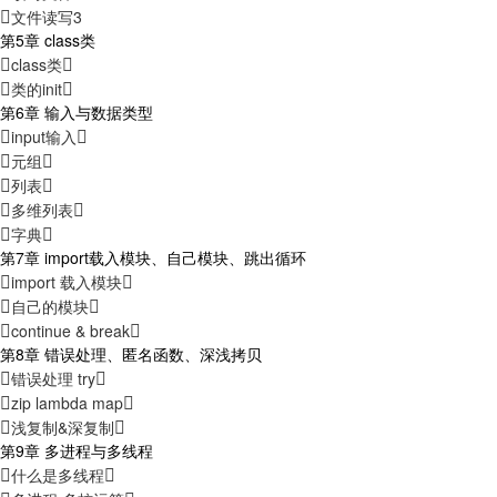
文件读写3
第5章 class类
class类
类的init
第6章 输入与数据类型
input输入
元组
列表
多维列表
字典
第7章 import载入模块、自己模块、跳出循环
import 载入模块
自己的模块
continue & break
第8章 错误处理、匿名函数、深浅拷贝
错误处理 try
zip lambda map
浅复制&深复制
第9章 多进程与多线程
什么是多线程