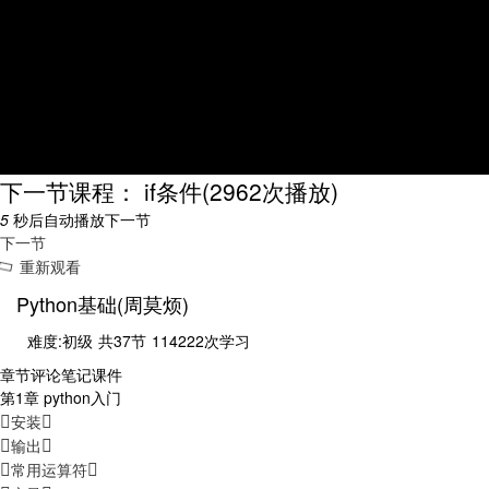
下一节课程： if条件
(2962次播放)
5
秒后自动播放下一节
下一节
重新观看
Python基础(周莫烦)
难度:初级
共37节
114222次学习
章节
评论
笔记
课件
第1章 python入门
安装
输出
常用运算符