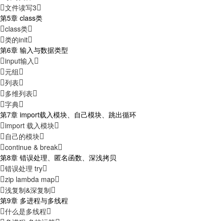
文件读写3
第5章 class类
class类
类的init
第6章 输入与数据类型
input输入
元组
列表
多维列表
字典
第7章 import载入模块、自己模块、跳出循环
import 载入模块
自己的模块
continue & break
第8章 错误处理、匿名函数、深浅拷贝
错误处理 try
zip lambda map
浅复制&深复制
第9章 多进程与多线程
什么是多线程