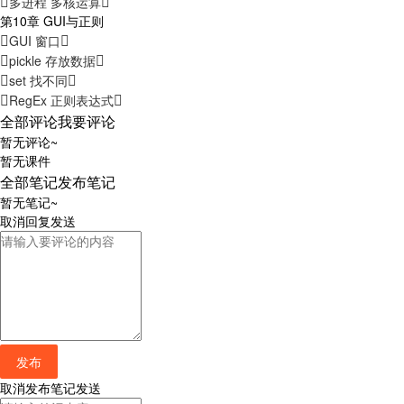
多进程 多核运算
第10章 GUI与正则
GUI 窗口
pickle 存放数据
set 找不同
RegEx 正则表达式
全部评论
我要评论
暂无评论~
暂无课件
全部笔记
发布笔记
暂无笔记~
取消
回复
发送
发布
取消
发布笔记
发送