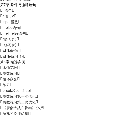
第7章 条件与循环语句
if语句
if语句2
input函数
if-else语句
if-elif-else语句
if练习(1)
if练习(2)
while语句
while练习(1)
第8章 精选实例
水仙花数
质数练习
循环嵌套
练习
break和continue
质数练习第一次优化
质数练习第二次优化
《唐僧大战白骨精》分析
游戏的欢迎信息