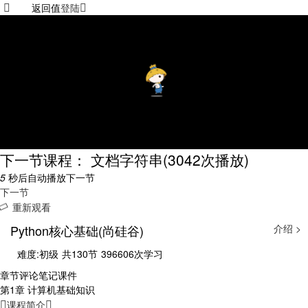
返回值
登陆
下一节课程： 文档字符串
(3042次播放)
5
秒后自动播放下一节
下一节
重新观看
Python核心基础(尚硅谷)
介绍 >
难度:初级
共130节
396606次学习
章节
评论
笔记
课件
第1章 计算机基础知识
课程简介