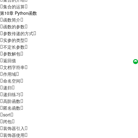
集合的运算
第10章 Python函数
函数简介
函数的参数
参数传递的方式
实参的类型
不定长参数
参数解包
返回值
文档字符串
作用域
命名空间
递归
递归练习
高阶函数
匿名函数
sort
闭包
装饰器引入
装饰器使用