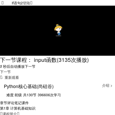
if语句2
登陆
下一节课程： input函数
(3135次播放)
5
秒后自动播放下一节
下一节
重新观看
Python核心基础(尚硅谷)
介绍 >
难度:初级
共130节
396606次学习
章节
评论
笔记
课件
第1章 计算机基础知识
课程简介