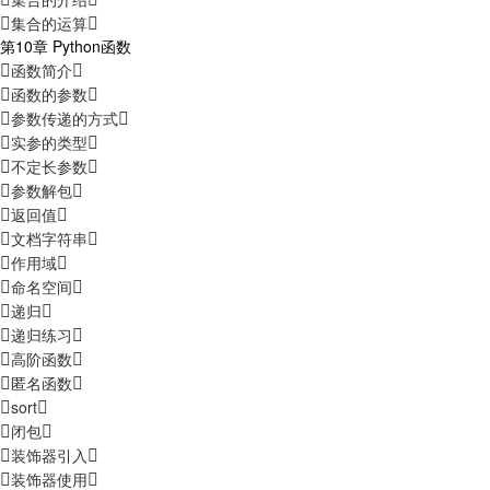
集合的运算
第10章 Python函数
函数简介
函数的参数
参数传递的方式
实参的类型
不定长参数
参数解包
返回值
文档字符串
作用域
命名空间
递归
递归练习
高阶函数
匿名函数
sort
闭包
装饰器引入
装饰器使用