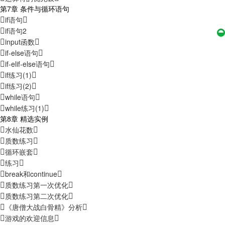
第7章 条件与循环语句
if语句
if语句2
input函数
if-else语句
if-elif-else语句
if练习(1)
if练习(2)
while语句
while练习(1)
第8章 精选实例
水仙花数
质数练习
循环嵌套
练习
break和continue
质数练习第一次优化
质数练习第二次优化
《唐僧大战白骨精》分析
游戏的欢迎信息