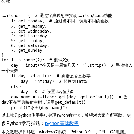
功能

switcher = {  # 通过字典映射来实现switch/case功能

    1: get_monday,  # 通过键不同，调用不同的函数

    2: get_tuesday,

    3: get_wednesday,

    4: get_thursday,

    5: get_friday,

    6: get_saturday,

    7: get_sunday

}

for i in range(2):  # 测试2次

    day = input("今天是一周第几天?：").strip()  # 手动输入
一个天数

    if day.isdigit():  # 判断是否是数字

        day = int(day)  # 转换为int型

    else:

        day = 0  # 设置day值为0

    day_name = switcher.get(day, get_default)()  # 当
day不在字典映射中时，调用get_default()

    print(f"今天{day_name}")
更
以上就是python使用字典实现switch的方法，希望对大家有所帮助。
多Python学习指路：
python基础教程
本文教程操作环境：windows7系统、Python 3.9.1，DELL G3电脑。