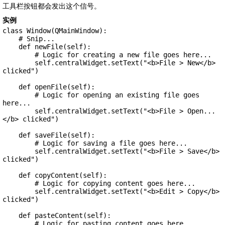
工具栏按钮都会发出这个信号。
实例
class Window(QMainWindow):

    # Snip...

    def newFile(self):

        # Logic for creating a new file goes here...

        self.centralWidget.setText("<b>File > New</b> 
clicked")

    def openFile(self):

        # Logic for opening an existing file goes 
here...

        self.centralWidget.setText("<b>File > Open...
</b> clicked")

    def saveFile(self):

        # Logic for saving a file goes here...

        self.centralWidget.setText("<b>File > Save</b> 
clicked")

    def copyContent(self):

        # Logic for copying content goes here...

        self.centralWidget.setText("<b>Edit > Copy</b> 
clicked")

    def pasteContent(self):

        # Logic for pasting content goes here...
