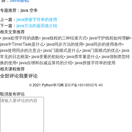
路：
专题推荐：
java 空串
上一篇：
java拼接字符串的使用
下一篇：
java方法的返回值介绍
相关文章推荐
• java处理字符的函数
• java线程的三种结束方式
• java守护线程如何理解
•
java中TimerTask是什么
• java同步方法的使用
• java同步的使用条件
•
java使用同步的注意点
• java门面模式是什么
• java门面模式的优点
• java
常见的日志框架
• java变量的初始化
• java类常量是什么
• java强制类型转
换的使用
• java自增和自减运算符的介绍
• java拼接字符串的使用
相关课程推荐
全部评论
我要评论
© 2021 Python学习网
苏ICP备16018502号-40
取消
发布评论