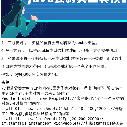
1、在必要时，int类型的值将会自动转换为double类型。
但另一方面，可以把double类型强制转成int，但是可能会损失信息。
2、如果试图将一个数值从一种类型强制转换为另一种类型，而又超出
了目标类型的表示范围，结果就会截断成一个完全不同的值。
例如，(byte)300 的实际值为44。
实例
//假若父类对象占1M的内存,因为子类对象有一些其他内容,所以多占
用0.5M内存,子类对象一共占1.5M内存

People[] staff = new People[2];//这里我们定义了一个父类的
对象,可以指向1M内存;

staff[0] = new RichPeople("John", 18, 100,1200);//开辟
了1.5M内存,但是实际只指向了1M内存

staff[1] = new RichPeople("Tp",20,200,20000);

if(staff[0] instanceof RichPeople){//判断staff[0]是否是