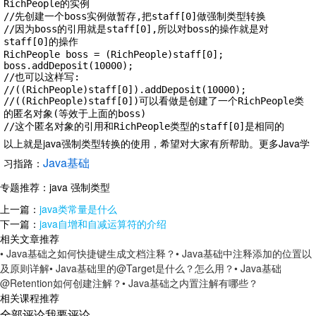
RichPeople的实例

//先创建一个boss实例做暂存,把staff[0]做强制类型转换

//因为boss的引用就是staff[0],所以对boss的操作就是对
staff[0]的操作

RichPeople boss = (RichPeople)staff[0];

boss.addDeposit(10000);

//也可以这样写:

//((RichPeople)staff[0]).addDeposit(10000);

//((RichPeople)staff[0])可以看做是创建了一个RichPeople类
的匿名对象(等效于上面的boss)

//这个匿名对象的引用和RichPeople类型的staff[0]是相同的
以上就是java强制类型转换的使用，希望对大家有所帮助。
更多Java学
Java基础
习指路：
专题推荐：
java 强制类型
上一篇：
java类常量是什么
下一篇：
java自增和自减运算符的介绍
相关文章推荐
• Java基础之如何快捷键生成文档注释？
• Java基础中注释添加的位置以
及原则详解
• Java基础里的@Target是什么？怎么用？
• Java基础
@Retention如何创建注解？
• Java基础之内置注解有哪些？
相关课程推荐
全部评论
我要评论