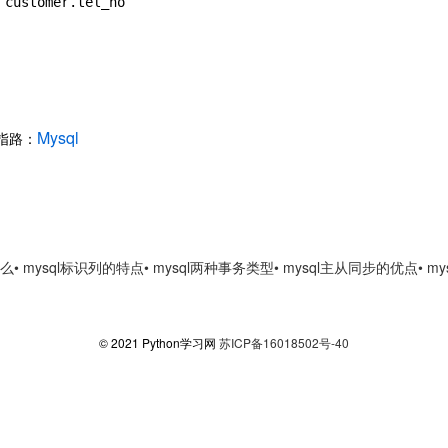
customer.tel_no

Mysql
习指路：
什么
• mysql标识列的特点
• mysql两种事务类型
• mysql主从同步的优点
• m
© 2021 Python学习网
苏ICP备16018502号-40