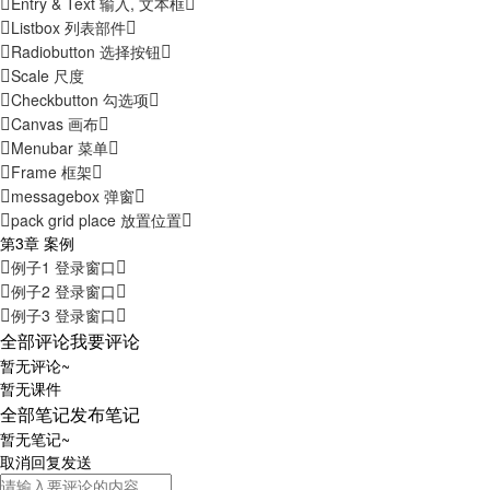
Entry & Text 输入, 文本框
Listbox 列表部件
Radiobutton 选择按钮
Scale 尺度
Checkbutton 勾选项
Canvas 画布
Menubar 菜单
Frame 框架
messagebox 弹窗
pack grid place 放置位置
第3章 案例
例子1 登录窗口
例子2 登录窗口
例子3 登录窗口
全部评论
我要评论
暂无评论~
暂无课件
全部笔记
发布笔记
暂无笔记~
取消
回复
发送