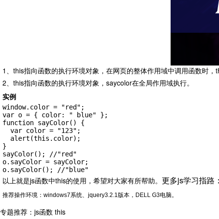
1、this指向函数的执行环境对象，在网页的整体作用域中调用函数时，thi
2、this指向函数的执行环境对象，saycolor在全局作用域执行。
实例
window.color = "red";

var o = { color: " blue" };

function sayColor() {

  var color = "123";

  alert(this.color);

}

sayColor(); //"red"

o.sayColor = sayColor;

o.sayColor(); //"blue"
更多js学习指路
以上就是js函数中this的使用，希望对大家有所帮助。
推荐操作环境：windows7系统、jquery3.2.1版本，DELL G3电脑。
专题推荐：
js函数 this