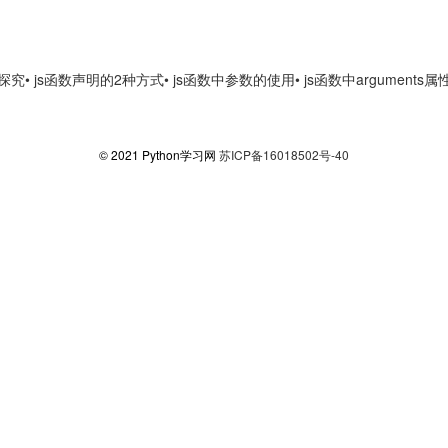
的探究
• js函数声明的2种方式
• js函数中参数的使用
• js函数中arguments
© 2021 Python学习网
苏ICP备16018502号-40