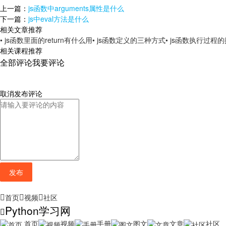
上一篇：
js函数中arguments属性是什么
下一篇：
js中eval方法是什么
相关文章推荐
• js函数里面的return有什么用
• js函数定义的三种方式
• js函数执行过程
相关课程推荐
全部评论
我要评论
取消
发布评论
发布
首页
视频
社区
Python学习网
首页
视频
手册
图文
文章
社区