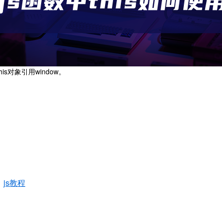
s对象引用window。
：
js教程