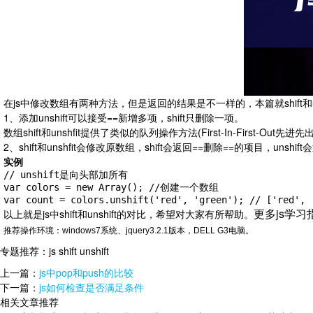
在js中修改数组有两种方法，但是返回的结果是不一样的，本篇就shift和u
1、添加unshift可以接受==新增多项，shift只删除一项。
数组shift和unshfit提供了类似的队列操作方法(First-In-First-Ou
2、shift和unshfit会修改原数组，shift会返回==删除==的项目，unsh
实例
// unshift是向头部加所有

var colors = new Array(); //创建一个数组

var count = colors.unshift('red', 'green'); // ['red', 
更多js学习
以上就是js中shift和unshift的对比，希望对大家有所帮助。
推荐操作环境：windows7系统、jquery3.2.1版本，DELL G3电脑。
专题推荐：
js shift unshift
上一篇：
js中pop和push的比较
下一篇：
js如何检查是否满足条件
相关文章推荐