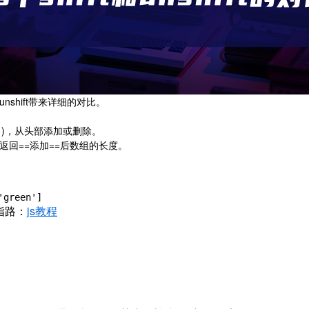
nshift带来详细的对比。
t先进先出)，从头部添加或删除。
ift会返回==添加==后数组的长度。
'green']
指路：
js教程