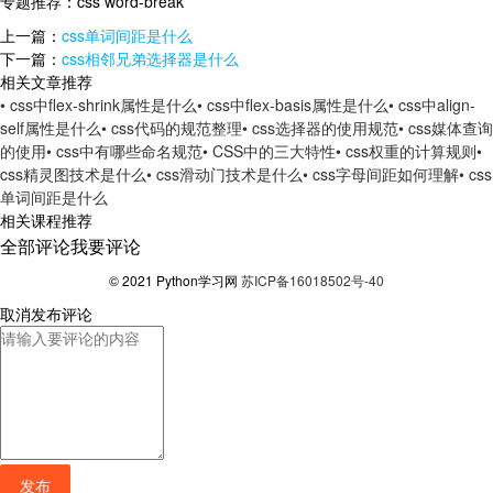
专题推荐：
css word-break
上一篇：
css单词间距是什么
下一篇：
css相邻兄弟选择器是什么
相关文章推荐
• css中flex-shrink属性是什么
• css中flex-basis属性是什么
• css中align-
self属性是什么
• css代码的规范整理
• css选择器的使用规范
• css媒体查询
的使用
• css中有哪些命名规范
• CSS中的三大特性
• css权重的计算规则
•
css精灵图技术是什么
• css滑动门技术是什么
• css字母间距如何理解
• css
单词间距是什么
相关课程推荐
全部评论
我要评论
© 2021 Python学习网
苏ICP备16018502号-40
取消
发布评论
发布