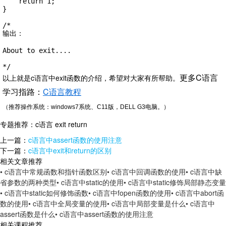
    return 1;

}

/*

输出：

About to exit....

*/
更多C语言
以上就是c语言中exit函数的介绍，希望对大家有所帮助。
学习指路：
C语言教程
（推荐操作系统：windows7系统、
C11版
，DELL G3电脑。）
专题推荐：
c语言 exit return
上一篇：
c语言中assert函数的使用注意
下一篇：
c语言中exit和return的区别
相关文章推荐
• c语言中常规函数和指针函数区别
• c语言中回调函数的使用
• c语言中缺
省参数的两种类型
• c语言中static的使用
• c语言中static修饰局部静态变量
• c语言中static如何修饰函数
• c语言中fopen函数的使用
• c语言中abort函
数的使用
• c语言中全局变量的使用
• c语言中局部变量是什么
• c语言中
assert函数是什么
• c语言中assert函数的使用注意
相关课程推荐