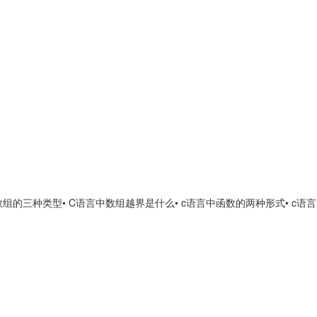
中数组的三种类型
• C语言中数组越界是什么
• c语言中函数的两种形式
• c语言