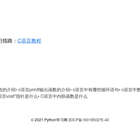
习指路：
C语言教程
入函数的介绍
• c语言printf输出函数的介绍
• c语言中有哪些循环语句
• c语言
c语言void*指针是什么
• C语言中内联函数是什么
© 2021 Python学习网
苏ICP备16018502号-40