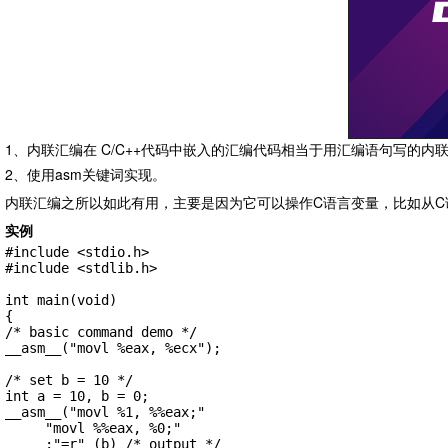
1、内联汇编在 C/C++代码中嵌入的汇编代码相当于用汇编语句写的内
2、使用asm关键词实现。
内联汇编之所以如此有用，主要是因为它可以操作C语言变量，比如从C
实例
#include <stdio.h>

#include <stdlib.h>

int main(void)

{

/* basic command demo */

__asm__("movl %eax, %ecx");

/* set b = 10 */

int a = 10, b = 0;

__asm__("movl %1, %%eax;"

     "movl %%eax, %0;"

     :"=r" (b) /* output */
