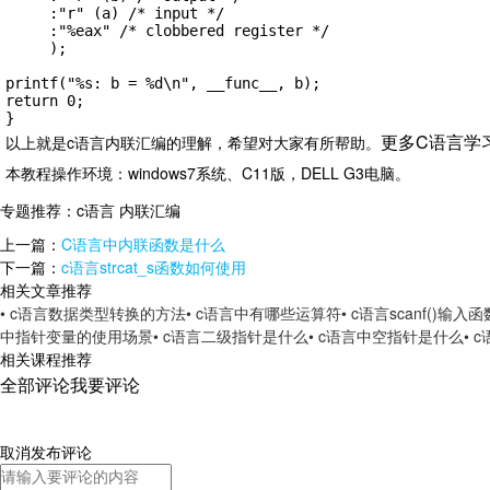
     :"r" (a) /* input */

     :"%eax" /* clobbered register */

     );

printf("%s: b = %d\n", __func__, b);

return 0;

}
更多C语言学
以上就是c语言内联汇编的理解，希望对大家有所帮助。
本教程操作环境：windows7系统、C11版，DELL G3电脑。
专题推荐：
c语言 内联汇编
上一篇：
C语言中内联函数是什么
下一篇：
c语言strcat_s函数如何使用
相关文章推荐
• c语言数据类型转换的方法
• c语言中有哪些运算符
• c语言scanf()输
中指针变量的使用场景
• c语言二级指针是什么
• c语言中空指针是什么
• 
相关课程推荐
全部评论
我要评论
取消
发布评论