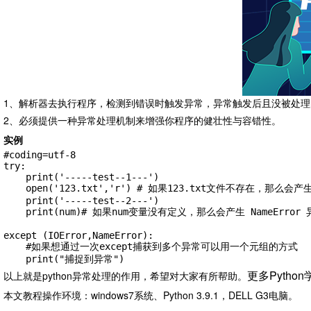
1、解析器去执行程序，检测到错误时触发异常，异常触发后且没被处
2、必须提供一种异常处理机制来增强你程序的健壮性与容错性。
实例
#coding=utf-8

try:

    print('-----test--1---')

    open('123.txt','r') # 如果123.txt文件不存在，那么会产生 IOError 异常

    print('-----test--2---')

    print(num)# 如果num变量没有定义，那么会产生 NameError 异常

except (IOError,NameError):

    #如果想通过一次except捕获到多个异常可以用一个元组的方式

    print("捕捉到异常")
更多Pytho
以上就是python异常处理的作用，希望对大家有所帮助。
本文教程操作环境：windows7系统、Python 3.9.1，DELL G3电脑。