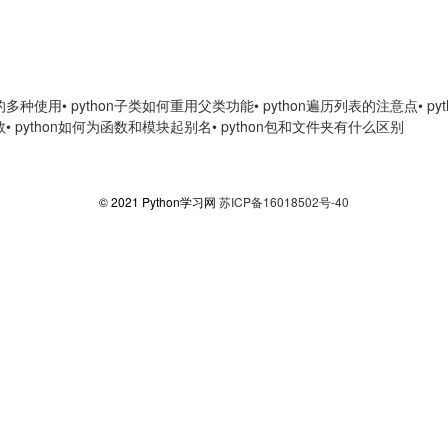
int的多种使用
• python子类如何重用父类功能
• python遍历列表的注意点
• 
数
• python如何为函数和模块起别名
• python包和文件夹有什么区别
© 2021 Python学习网
苏ICP备16018502号-40