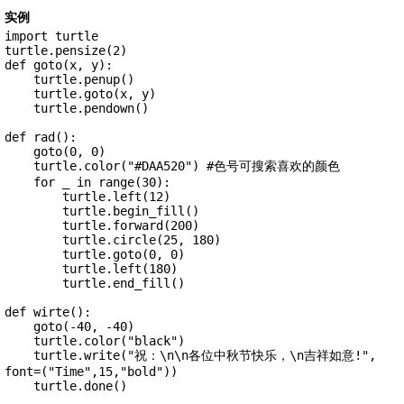
实例
import turtle

turtle.pensize(2)

def goto(x, y):

    turtle.penup()

    turtle.goto(x, y)

    turtle.pendown()

def rad():

    goto(0, 0)

    turtle.color("#DAA520") #色号可搜索喜欢的颜色

    for _ in range(30):

        turtle.left(12)

        turtle.begin_fill()

        turtle.forward(200)

        turtle.circle(25, 180)

        turtle.goto(0, 0)

        turtle.left(180)

        turtle.end_fill()

def wirte():

    goto(-40, -40)

    turtle.color("black")

    turtle.write("祝：\n\n各位中秋节快乐，\n吉祥如意!", 
font=("Time",15,"bold"))

    turtle.done()
