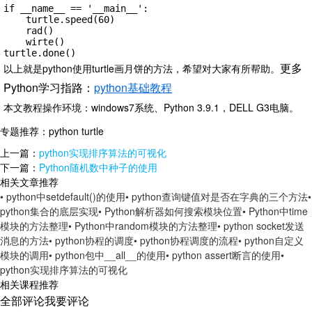
if __name__ == '__main__':

    turtle.speed(60)

    rad()

    wirte()

turtle.done()
更多
以上就是python使用turtle画月饼的方法，希望对大家有所帮助。
Python学习指路：
python基础教程
本文教程操作环境：windows7系统、Python 3.9.1，DELL G3电脑。
专题推荐：
python turtle
上一篇：
python实现排序算法的可视化
下一篇：
Python随机数中种子的使用
相关文章推荐
• python中setdefault()的使用
• python查询键值对是否在字典的三个方法
•
python集合的底层实现
• Python解析器如何搜索模块位置
• Python中time
模块的方法整理
• Python中random模块的方法整理
• python socket发送
消息的方法
• python协程的调度
• python协程调度的流程
• python自定义
模块的调用
• python包中__all__的使用
• python assert断言的使用
•
python实现排序算法的可视化
相关课程推荐
全部评论
我要评论