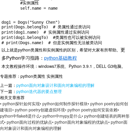
        #实例属性

        self.name = name

dog1 = Dogs("Sunny Chen")

print(Dogs.belongTo)  # 类属性通过类访问

print(dog1.name)  # 实例属性通过实例访问

print(dog1.belongTo)  #类属性也可以被实例访问

# print(Dogs.name)  # 但是实例属性无法被类访问
更
以上就是python类属性和实例属性的区别，希望对大家有所帮助。
多Python学习指路：
python基础教程
本文教程操作环境：windows7系统、Python 3.9.1，DELL G3电脑。
专题推荐：
python类属性 实例属性
上一篇：
python面向对象设计和面向对象编程的理解
下一篇：
python迭代器的要点整理
相关文章推荐
• python探针如何实现
• python如何制作探针模块
• python poetry如何创
建项目
• python poetry创建虚拟环境
• python poetry如何安装依赖
•
python中flake8是什么
• python中mypy是什么
• python创建链表的两种形
式
• python面向过程的优缺点
• python面向对象编程的优缺点
• python面
向对象设计和面向对象编程的理解