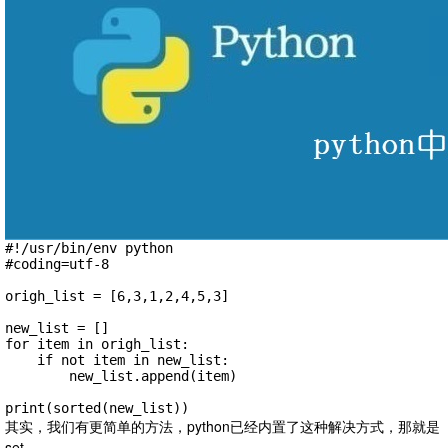
#!/usr/bin/env python

#coding=utf-8

origh_list = [6,3,1,2,4,5,3]

new_list = []

for item in origh_list:

    if not item in new_list:

        new_list.append(item)

print(sorted(new_list))
其实，我们有更简单的方法，python已经内置了这种解决方式，那就是
set