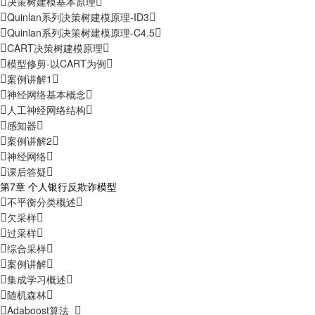
决策树建模基本原理
Quinlan系列决策树建模原理-ID3
Quinlan系列决策树建模原理-C4.5
CART决策树建模原理
模型修剪-以CART为例
案例讲解1
神经网络基本概念
人工神经网络结构
感知器
案例讲解2
神经网络
课后答疑
第7章 个人银行反欺诈模型
不平衡分类概述
欠采样
过采样
综合采样
案例讲解
集成学习概述
随机森林
Adaboost算法_