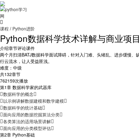
课程
/
Python进阶
Python数据科学技术详解与商业项
介绍
章节
评论
课件
两个月扫清BATJ数据科学面试障碍，针对入门难、头绪乱、进步缓慢、
行云流水，让人受益匪浅。
难度：中级
共132章节
762159次播放
第1章 数据科学家的武器库
数据科学的概念
以示例讲解数据建模和数学建模
数据科学的统计基础
面向应用的数据挖掘算法分类
各类算法的适用场景讲解
面向应用的分类模型评估
第2章 Python基础